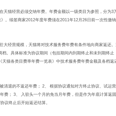
商家在天猫经营必须交纳年费。年费金额以一级类目为参照，分为3
》。续签商家2012年度年费须在2011年12月26日前一次
和壮大经营规模，天猫将对技术服务费年费有条件地向商家返还。返
0%两档。具体标准为协议期间（包括期间内到期终止和未到期终
足《天猫各类目费率年费一览表》中技术服务费年费金额及各档返
质造假被清退的不返还年费； 2、 根据协议通知对方终止协议、试
年费； 3、 入驻头一个月的免当月年费，但是作为年底计算返
本协议终止后开始返还结算。